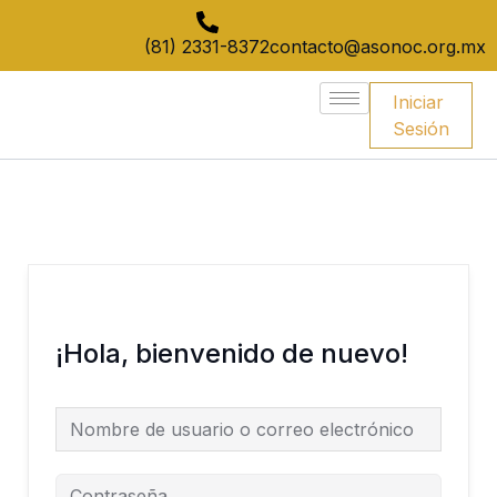
Ir
al
(81) 2331-8372
contacto@asonoc.org.mx
contenido
Iniciar
Sesión
¡Hola, bienvenido de nuevo!